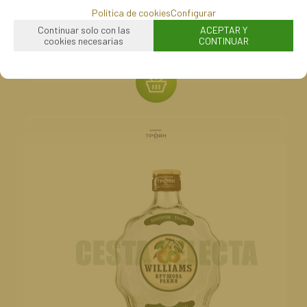
Política de cookies
Configurar
14,95
€
Continuar solo con las
ACEPTAR Y
-
+
cookies necesarias
CONTINUAR
unidad
21.00%
IVA incluido