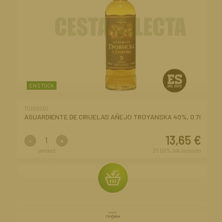
EN STOCK
70100001
AGUARDIENTE DE CIRUELAS AÑEJO TROYANSKA 40%, 0.7l
13,65
€
-
+
unidad
21.00%
IVA incluido