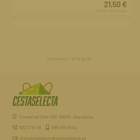
21,50
€
21.00%
IVA incluido
mostrando
1
al
10
de
10
Consell de Cent 493, 08013 - Barcelona
932 17 61 16
685 89 03 42
atencionalcliente@cestaselecta.es