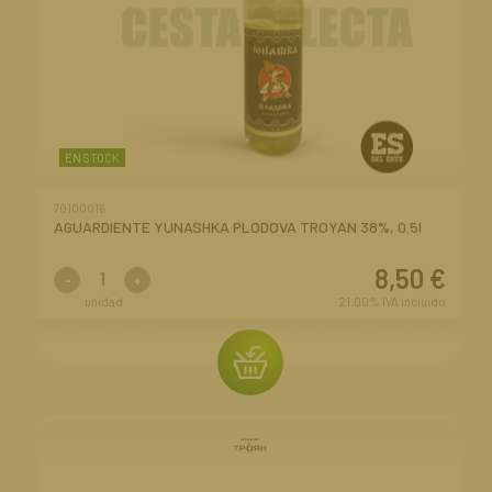
EN STOCK
70100016
AGUARDIENTE YUNASHKA PLODOVA TROYAN 38%, 0.5l
8,50
€
-
+
unidad
21.00%
IVA incluido