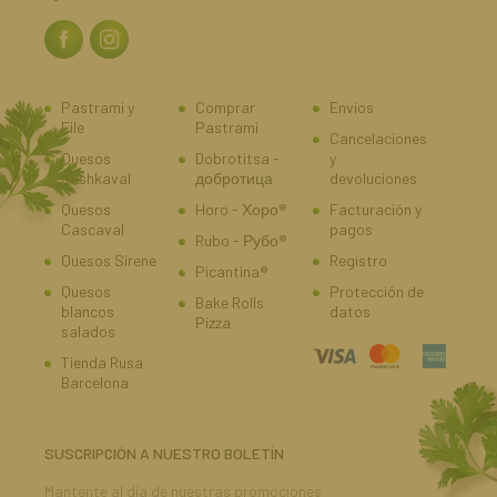
Pastrami y
Comprar
Envíos
File
Pastrami
Cancelaciones
Quesos
Dobrotitsa -
y
Kashkaval
добротица
devoluciones
Quesos
Horo - Хоро®
Facturación y
Cascaval
pagos
Rubo - Рубо®
Quesos Sirene
Registro
Picantina®
Quesos
Protección de
Bake Rolls
blancos
datos
Pizza
salados
Tienda Rusa
Barcelona
SUSCRIPCIÓN A NUESTRO BOLETÍN
Mantente al día de nuestras promociones