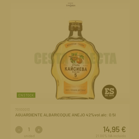
EN STOCK
70100013
AGUARDIENTE ALBARICOQUE ANEJO 42%vol.alc: 0.5l
14,95
€
-
+
unidad
21.00%
IVA incluido