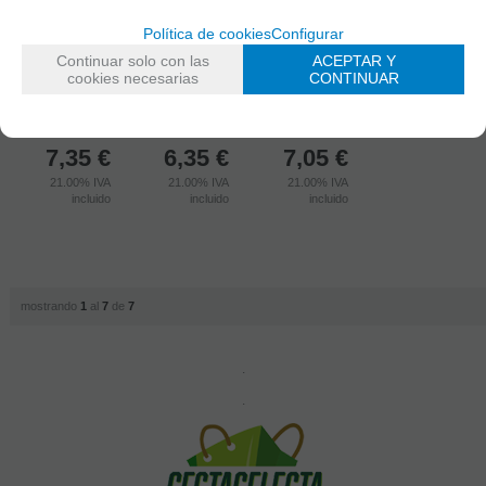
AGOTADO
AGOTADO
AGOTADO
Política de cookies
Configurar
90110002
90410002
90110001
MANTECA
ROLL-ON
LOCION DE
Continuar solo con las
ACEPTAR Y
CUERPO
PARFUME
CUERPO
cookies necesarias
CONTINUAR
ROSEBERRY
SIGNATURE
ROSEBERRY,
240ml
SPA 9ml
200ml
7,35
€
6,35
€
7,05
€
21.00%
IVA
21.00%
IVA
21.00%
IVA
incluido
incluido
incluido
mostrando
1
al
7
de
7
.
.