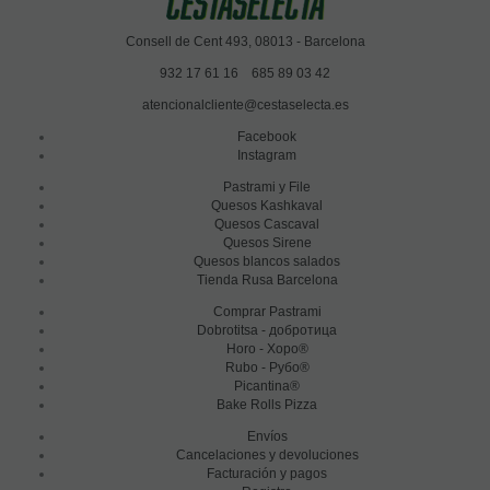
Consell de Cent 493, 08013 - Barcelona
932 17 61 16
685 89 03 42
atencionalcliente@cestaselecta.es
Facebook
Instagram
Pastrami y File
Quesos Kashkaval
Quesos Cascaval
Quesos Sirene
Quesos blancos salados
Tienda Rusa Barcelona
Comprar Pastrami
Dobrotitsa - добротица
Horo - Хоро®
Rubo - Рубо®
Picantina®
Bake Rolls Pizza
Envíos
Cancelaciones y devoluciones
Facturación y pagos