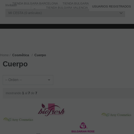
TIENDA BULGARA BARCELONA
TIENDA BULGARA MADRID
Invitado
Registro
/
Iniciar sesión
USUARIOS REGISTRADOS
TIENDA BULGARA VALENCIA
BLOG
MI CESTA
0
artículos
Home
Cosmética
Cuerpo
Cuerpo
mostrando
1
al
7
de
7