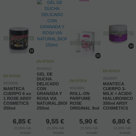
EN STOCK
90100012
EN STOCK
GEL DE
EN STOCK
DUCHA
90110007
EN STOCK
90100006
DELICADO
MANTECA
MANTECA
CON
90410001
CUERPO 3-
CUERPO 6 en
GRANADA Y
ROLL-ON
MILK + ACIDO
1 ROSE ARSY
ROSA VIA
PARFUME
HIALURONICO
COSMETICS
NATURAL,BIOFRESH
ROSE
350ml ARSY
350ml
250ml.
ORIGINAL 9ml
COSMETICS
6,85
€
9,55
€
5,90
€
6,80
€
21.00%
IVA
21.00%
IVA
21.00%
IVA
21.00%
IVA
incluido
incluido
incluido
incluido