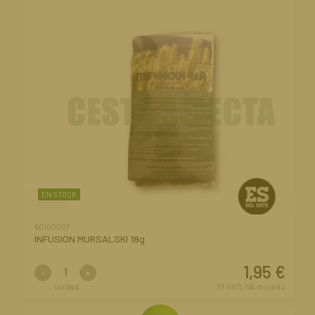
EN STOCK
60100007
INFUSION MURSALSKI 18g
1,95
€
-
+
unidad
10.00%
IVA incluido