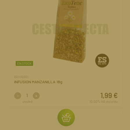
EN STOCK
60100001
INFUSION MANZANILLA 18g
1,99
€
-
+
unidad
10.00%
IVA incluido