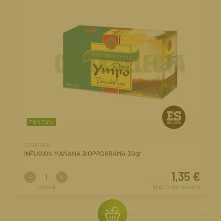
EN STOCK
60100006
INFUSION MAÑANA BIOPROGRAMA 30gr
1,35
€
-
+
unidad
10.00%
IVA incluido