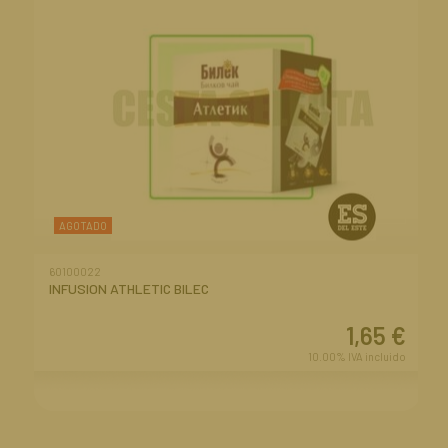
AGOTADO
60100022
INFUSION ATHLETIC BILEC
1,65
€
10.00%
IVA incluido