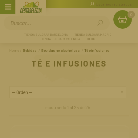
Usuarios registrados
0
TIENDA BULGARA BARCELONA
TIENDA BULGARA MADRID
TIENDA BULGARA VALENCIA
BLOG
Home
Bebidas
Bebidas no alcohólicas
Té e infusiones
TÉ E INFUSIONES
mostrando
1
al
25
de
25