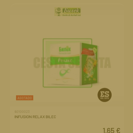
AGOTADO
60100023
INFUSION RELAX BILEC
1,65
€