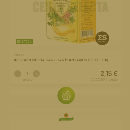
EN STOCK
60100011
INFUSION HIERBA SAN JUAN (KANTARION) BILEC, 60g
2,15
€
-
+
unidad
10.00%
IVA incluido