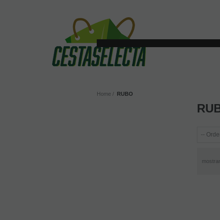
Home
RUBO
RU
mostra