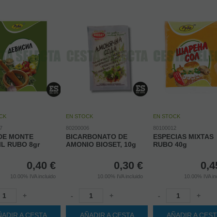
CK
EN STOCK
EN STOCK
7
80200006
80100012
DE MONTE
BICARBONATO DE
ESPECIAS MIXTAS
IL RUBO 8gr
AMONIO BIOSET, 10g
RUBO 40g
0,40
€
0,30
€
0,4
10.00%
IVA incluido
10.00%
IVA incluido
10.00%
IVA in
+
-
+
-
+
ÑADIR A CESTA
AÑADIR A CESTA
AÑADIR A CES