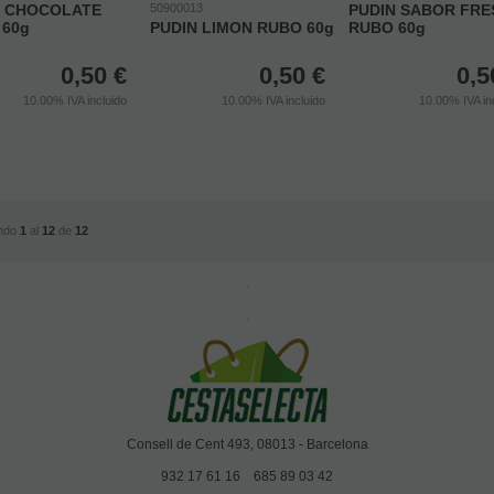
N CHOCOLATE
50900013
PUDIN SABOR FRE
 60g
PUDIN LIMON RUBO 60g
RUBO 60g
0,50
€
0,50
€
0,5
10.00%
IVA incluido
10.00%
IVA incluido
10.00%
IVA in
ndo
1
al
12
de
12
.
.
Consell de Cent 493, 08013 - Barcelona
932 17 61 16
685 89 03 42