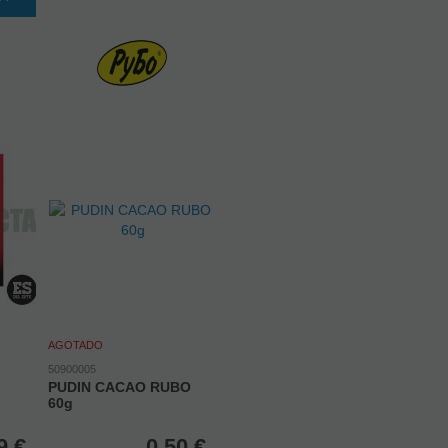
AGOTADO
50900005
PUDIN CACAO RUBO
60g
9
€
0,50
€