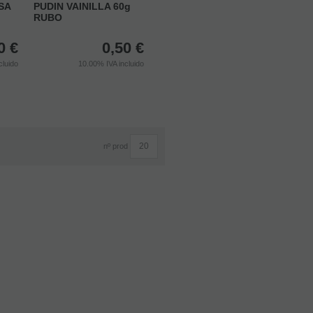
SA
PUDIN VAINILLA 60g
RUBO
0
€
0,50
€
cluido
10.00%
IVA incluido
nº prod