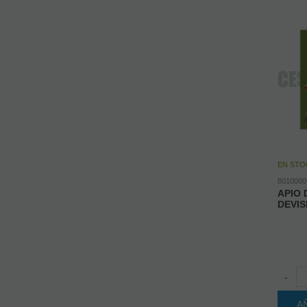
EN STO
8010000
APIO 
DEVIS
-
A