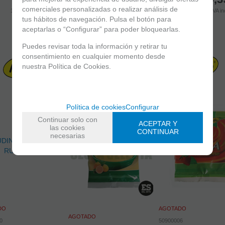
comerciales personalizadas o realizar análisis de
10.00%
IVA incluido
10.00%
IVA incluido
10.00%
IVA in
tus hábitos de navegación. Pulsa el botón para
aceptarlas o “Configurar” para poder bloquearlas.
Puedes revisar toda la información y retirar tu
consentimiento en cualquier momento desde
nuestra Política de Cookies.
Política de cookies
Configurar
Continuar solo con
ACEPTAR Y
las cookies
CONTINUAR
necesarias
DO
AGOTADO
AGOTADO
0
50900006