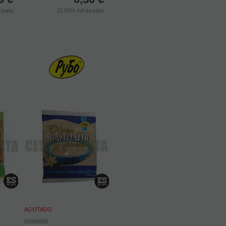
cluido
10.00%
IVA incluido
AGOTADO
50900009