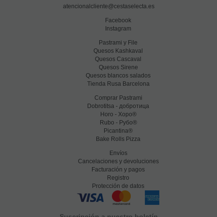
atencionalcliente@cestaselecta.es
Facebook
Instagram
Pastrami y File
Quesos Kashkaval
Quesos Cascaval
Quesos Sirene
Quesos blancos salados
Tienda Rusa Barcelona
Comprar Pastrami
Dobrotitsa - добротица
Horo - Хоро®
Rubo - Рубо®
Picantina®
Bake Rolls Pizza
Envíos
Cancelaciones y devoluciones
Facturación y pagos
Registro
Protección de datos
Suscripción a nuestro boletín