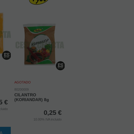
AGOTADO
80200009
CILANTRO
(KORIANDAR) 8g
5
€
cluido
0,25
€
10.00%
IVA incluido
TA