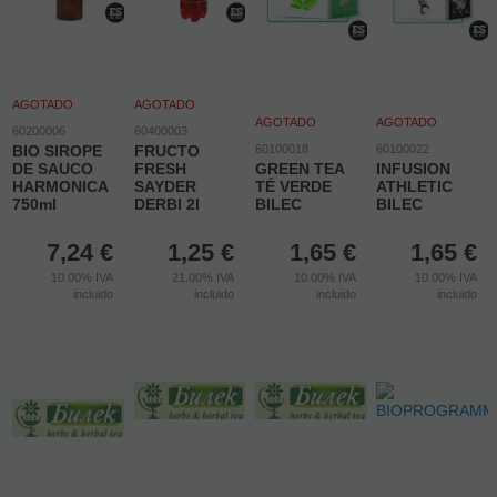
AGOTADO
AGOTADO
AGOTADO
AGOTADO
60200006
60400003
BIO SIROPE
FRUCTO
60100018
60100022
DE SAUCO
FRESH
GREEN TEA
INFUSION
HARMONICA
SAYDER
TÉ VERDE
ATHLETIC
750ml
DERBI 2l
BILEC
BILEC
7,24
€
1,25
€
1,65
€
1,65
€
10.00%
IVA
21.00%
IVA
10.00%
IVA
10.00%
IVA
incluido
incluido
incluido
incluido