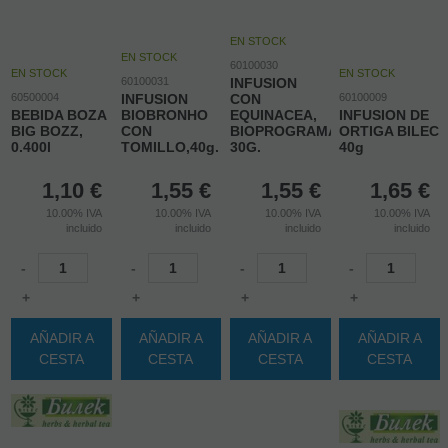
EN STOCK
EN STOCK
60100030
EN STOCK
EN STOCK
60100031
INFUSION
60500004
INFUSION
CON
60100009
BEBIDA BOZA
BIOBRONHO
EQUINACEA,
INFUSION DE
BIG BOZZ,
CON
BIOPROGRAMA
ORTIGA BILEC
0.400l
TOMILLO,40g.
30G.
40g
1,10
€
1,55
€
1,55
€
1,65
€
10.00%
IVA
10.00%
IVA
10.00%
IVA
10.00%
IVA
incluido
incluido
incluido
incluido
-
-
-
-
+
+
+
+
AÑADIR A
AÑADIR A
AÑADIR A
AÑADIR A
CESTA
CESTA
CESTA
CESTA