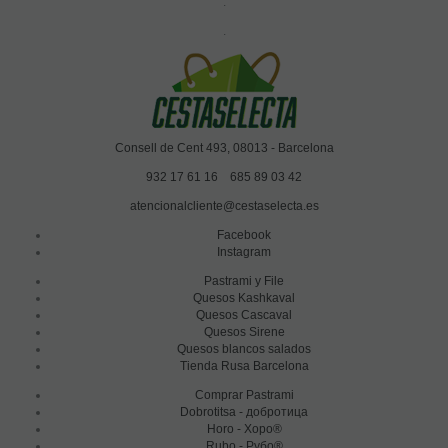
.
.
Consell de Cent 493, 08013 - Barcelona
932 17 61 16
685 89 03 42
atencionalcliente@cestaselecta.es
Facebook
Instagram
Pastrami y File
Quesos Kashkaval
Quesos Cascaval
Quesos Sirene
Quesos blancos salados
Tienda Rusa Barcelona
Comprar Pastrami
Dobrotitsa - добротица
Horo - Хоро®
Rubo - Рубо®