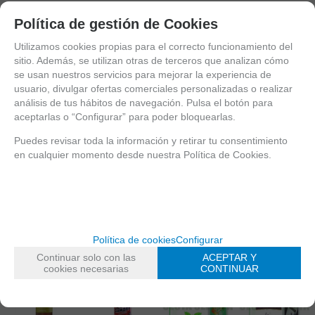
60200007
60200008
AGOTADO
AGOTADO
BIO SIROPE
BIO SIROPE
Política de gestión de Cookies
60300009
60100020
DE GUINDAS
DE ROSAS
AGUA
ANIS GRANO
750ml
750ml
Utilizamos cookies propias para el correcto funcionamiento del
VILADRAU 1.5l
50g, BILEC
HARMONICA
HARMONICA
sitio. Además, se utilizan otras de terceros que analizan cómo
se usan nuestros servicios para mejorar la experiencia de
0,47
€
1,05
€
8,77
€
8,06
€
usuario, divulgar ofertas comerciales personalizadas o realizar
10.00%
IVA
10.00%
IVA
10.00%
IVA
10.00%
IVA
análisis de tus hábitos de navegación. Pulsa el botón para
incluido
incluido
incluido
incluido
aceptarlas o “Configurar” para poder bloquearlas.
Puedes revisar toda la información y retirar tu consentimiento
en cualquier momento desde nuestra Política de Cookies.
Política de cookies
Configurar
Continuar solo con las
ACEPTAR Y
cookies necesarias
CONTINUAR