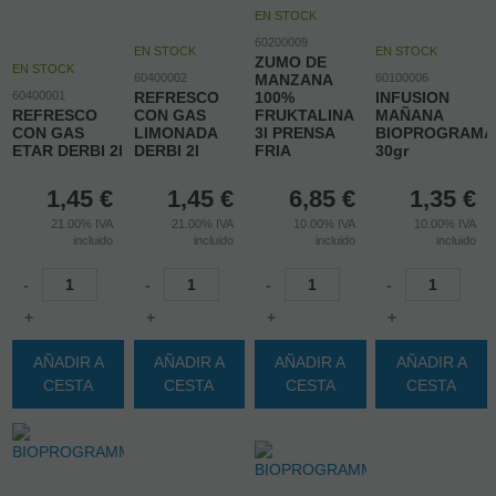
EN STOCK
60200009
EN STOCK
EN STOCK
ZUMO DE
EN STOCK
60400002
MANZANA
60100006
60400001
REFRESCO
100%
INFUSION
REFRESCO
CON GAS
FRUKTALINA
MAÑANA
CON GAS
LIMONADA
3l PRENSA
BIOPROGRAMA
ETAR DERBI 2l
DERBI 2l
FRIA
30gr
1,45
€
1,45
€
6,85
€
1,35
€
21.00%
IVA
21.00%
IVA
10.00%
IVA
10.00%
IVA
incluido
incluido
incluido
incluido
-
-
-
-
+
+
+
+
AÑADIR A
AÑADIR A
AÑADIR A
AÑADIR A
CESTA
CESTA
CESTA
CESTA