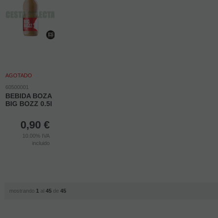
AGOTADO
60500001
BEBIDA BOZA
BIG BOZZ 0.5l
0,90
€
10.00%
IVA
incluido
mostrando
1
al
45
de
45