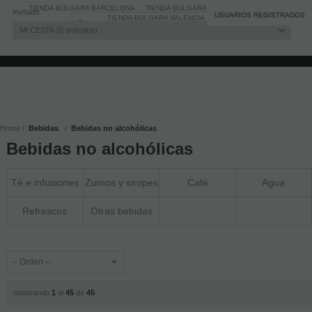
TIENDA BULGARA BARCELONA
TIENDA BULGARA MADRID
Invitado
Registro
/
Iniciar sesión
USUARIOS REGISTRADOS
TIENDA BULGARA VALENCIA
BLOG
MI CESTA
0
artículos
Home
Bebidas
Bebidas no alcohólicas
Bebidas no alcohólicas
Té e infusiones
Zumos y siropes
Café
Agua
Refrescos
Otras bebidas
mostrando
1
al
45
de
45