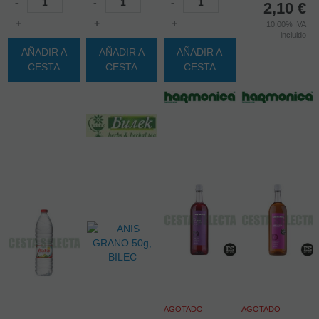
-
-
-
2,10
€
+
+
+
10.00%
IVA
incluido
AÑADIR A
AÑADIR A
AÑADIR A
CESTA
CESTA
CESTA
AGOTADO
AGOTADO