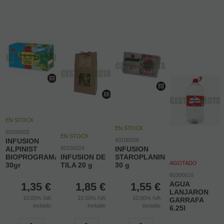
EN STOCK
EN STOCK
60100005
EN STOCK
INFUSION
60100026
ALPINIST
60100024
INFUSION
BIOPROGRAMA
INFUSION DE
STAROPLANINSKI
AGOTADO
30gr
TILA 20 g
30 g
60300010
AGUA
1,35
€
1,85
€
1,55
€
LANJARON
10.00%
IVA
10.00%
IVA
10.00%
IVA
GARRAFA
incluido
incluido
incluido
6.25l