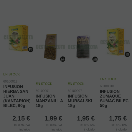
EN STOCK
EN STOCK
60100011
EN STOCK
EN STOCK
INFUSION
60100010
HIERBA SAN
60100001
60100007
INFUSION
JUAN
INFUSION
INFUSION
ZUMAQUE
(KANTARION)
MANZANILLA
MURSALSKI
SUMAC BILEC
BILEC, 60g
18g
18g
50g
2,15
€
1,99
€
1,95
€
1,75
€
10.00%
IVA
10.00%
IVA
10.00%
IVA
10.00%
IVA
incluido
incluido
incluido
incluido