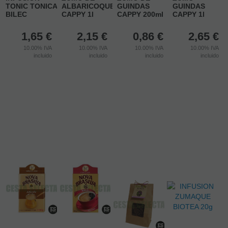
TONIC TONICA
ALBARICOQUE
GUINDAS
GUINDAS
BILEC
CAPPY 1l
CAPPY 200ml
CAPPY 1l
1,65
€
2,15
€
0,86
€
2,65
€
10.00%
IVA
10.00%
IVA
10.00%
IVA
10.00%
IVA
incluido
incluido
incluido
incluido