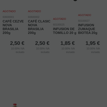
AGOTADO
AGOTADO
AGOTADO
60600001
60600002
AGOTADO
CAFÉ CEZVE
CAFÉ CLASIC
60100027
NOVA
NOVA
60100025
INFUSION
BRASILIA
BRASILIA
INFUSION DE
ZUMAQUE
200g
200g
TOMILLO 20 g
BIOTEA 20g
2,50
€
2,50
€
1,85
€
1,95
€
10.00%
IVA
10.00%
IVA
10.00%
IVA
10.00%
IVA
incluido
incluido
incluido
incluido