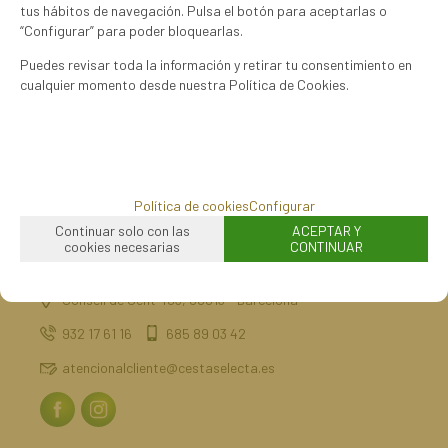
tus hábitos de navegación. Pulsa el botón para aceptarlas o
“Configurar” para poder bloquearlas.
Puedes revisar toda la información y retirar tu consentimiento en
cualquier momento desde nuestra Política de Cookies.
mostrando
1
al
1
de
1
Política de cookies
Configurar
Continuar solo con las
ACEPTAR Y
cookies necesarias
CONTINUAR
Consell de Cent 493, 08013 - Barcelona
932 17 61 16
685 89 03 42
atencionalcliente@cestaselecta.es