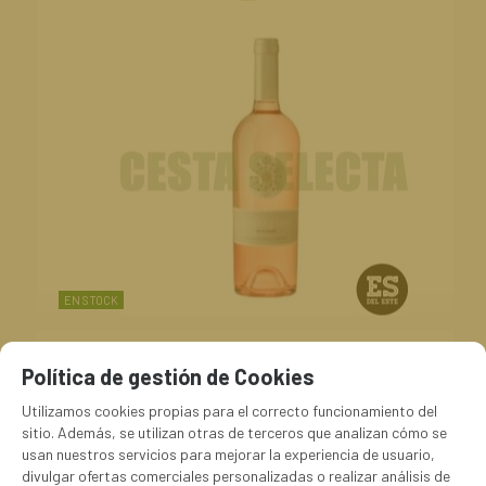
EN STOCK
70900008
ROSE SYRAH PENTAGRAM 0.75l BLACK SEA GOLD
Política de gestión de Cookies
Utilizamos cookies propias para el correcto funcionamiento del
5,85
€
-
+
sitio. Además, se utilizan otras de terceros que analizan cómo se
unidad
21.00%
IVA incluido
usan nuestros servicios para mejorar la experiencia de usuario,
divulgar ofertas comerciales personalizadas o realizar análisis de