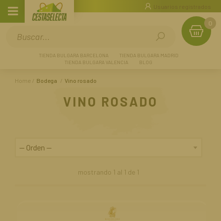
Usuarios registrados
0
TIENDA BULGARA BARCELONA
TIENDA BULGARA MADRID
TIENDA BULGARA VALENCIA
BLOG
Home
Bodega
Vino rosado
VINO ROSADO
mostrando
1
al
1
de
1