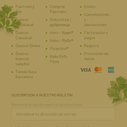
Pastrami y
Comprar
Envíos
File
Pastrami
Cancelaciones
Quesos
Dobrotitsa -
y
Kashkaval
добротица
devoluciones
Quesos
Horo - Хоро®
Facturación y
Cascaval
pagos
Rubo - Рубо®
Quesos Sirene
Registro
Picantina®
Quesos
Protección de
Bake Rolls
blancos
datos
Pizza
salados
Tienda Rusa
Barcelona
SUSCRIPCIÓN A NUESTRO BOLETÍN
Mantente al día de nuestras promociones