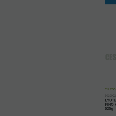
EN STO
3010002
LYUT
FINO 
525g