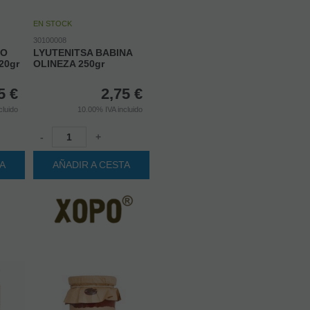
EN STOCK
30100008
DO
LYUTENITSA BABINA
20gr
OLINEZA 250gr
5
€
2,75
€
cluido
10.00%
IVA incluido
-
+
TA
AÑADIR A CESTA