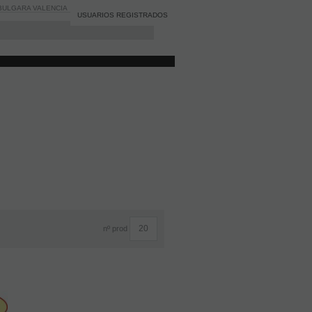
BULGARA VALENCIA
BLOG
Registro
/
Iniciar sesión
USUARIOS REGISTRADOS
nº prod