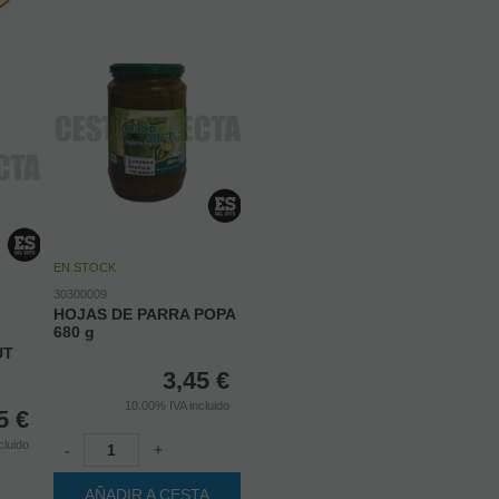
EN STOCK
30300009
HOJAS DE PARRA POPA
680 g
UT
3,45
€
10.00%
IVA incluido
5
€
cluido
-
+
AÑADIR A CESTA