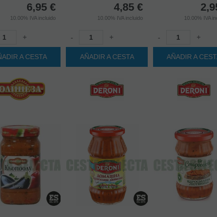
6,95
€
4,85
€
2,9
10.00%
IVA incluido
10.00%
IVA incluido
10.00%
IVA in
+
-
+
-
+
ÑADIR A CESTA
AÑADIR A CESTA
AÑADIR A CES