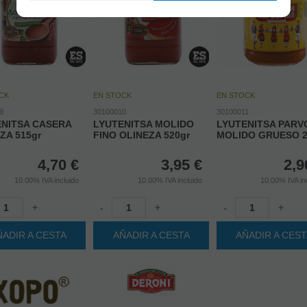
CK
EN STOCK
EN STOCK
9
30100010
30100011
ENITSA CASERA
LYUTENITSA MOLIDO
LYUTENITSA PAR
ZA 515gr
FINO OLINEZA 520gr
MOLIDO GRUESO 2
4,70
€
3,95
€
2,9
10.00%
IVA incluido
10.00%
IVA incluido
10.00%
IVA in
+
-
+
-
+
ÑADIR A CESTA
AÑADIR A CESTA
AÑADIR A CES