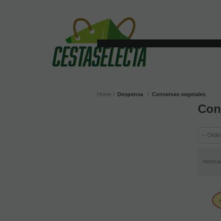
Home
Despensa
Conservas vegetales
Con
mostra