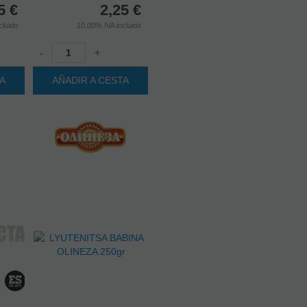
5
€
2,25
€
cluido
10.00%
IVA incluido
-
+
TA
AÑADIR A CESTA