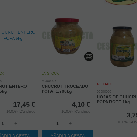
CK
EN STOCK
6
30300027
AGOTADO
RUT ENTERO
CHUCRUT TROCEADO
5kg
POPA, 1.700kg
30300006
HOJAS DE CHUCR
POPA BOTE 1kg
17,45
€
4,10
€
10.00%
IVA incluido
10.00%
IVA incluido
3,7
10.00%
IVA in
+
-
+
ÑADIR A CESTA
AÑADIR A CESTA