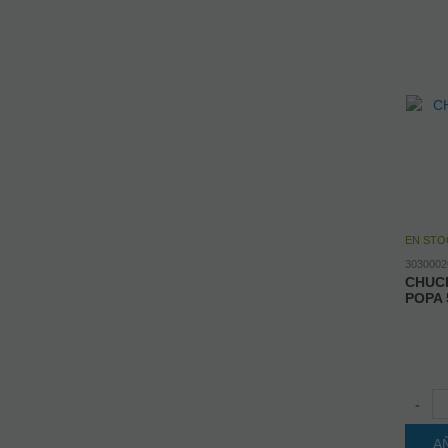
EN STO
3030002
CHUC
POPA 
-
A