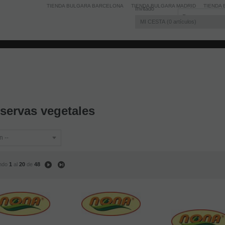
TIENDA BULGARA BARCELONA
TIENDA BULGARA MADRID
TIENDA 
Invitado
MI CESTA
0
artículos
servas vegetales
ndo
1
al
20
de
48