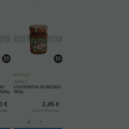
EN STOCK
30100022
DO
LYUTENITSA OLINEZKO
525g
265g
0
€
2,45
€
cluido
10.00%
IVA incluido
-
+