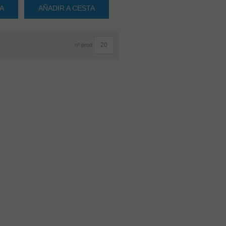
TA
AÑADIR A CESTA
nº prod