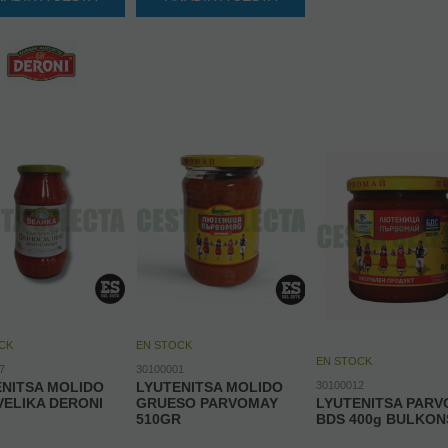
CK
EN STOCK
EN STOCK
7
30100001
ENITSA MOLIDO
LYUTENITSA MOLIDO
30100012
VELIKA DERONI
GRUESO PARVOMAY
LYUTENITSA PAR
510GR
BDS 400g BULKON