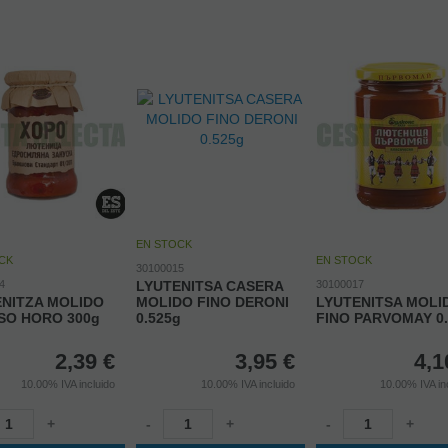
EN STOCK
CK
EN STOCK
30100015
4
LYUTENITSA CASERA
30100017
ENITZA MOLIDO
MOLIDO FINO DERONI
LYUTENITSA MOLI
SO HORO 300g
0.525g
FINO PARVOMAY 0.
2,39
€
3,95
€
4,1
10.00%
IVA incluido
10.00%
IVA incluido
10.00%
IVA in
+
-
+
-
+