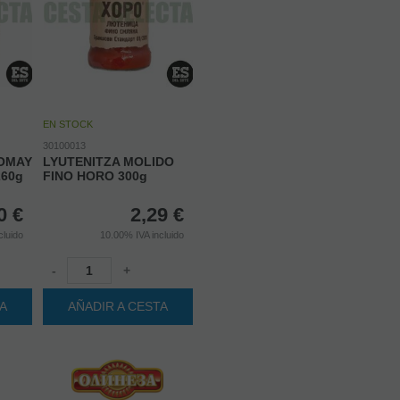
EN STOCK
30100013
VOMAY
LYUTENITZA MOLIDO
60g
FINO HORO 300g
0
€
2,29
€
cluido
10.00%
IVA incluido
-
+
TA
AÑADIR A CESTA