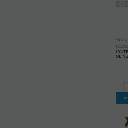
EN STO
3010000
LYUT
OLINE
-
A