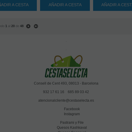
ÑADIR A CESTA
AÑADIR A CESTA
AÑADIR A CES
ndo
1
al
20
de
48
.
.
Consell de Cent 493, 08013 - Barcelona
932 17 61 16
685 89 03 42
atencionalcliente@cestaselecta.es
Facebook
Instagram
Pastrami y File
Quesos Kashkaval