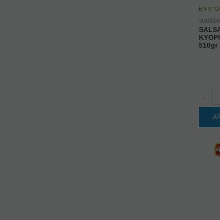
EN STO
3010000
SALS
KYOP
510gr
-
A