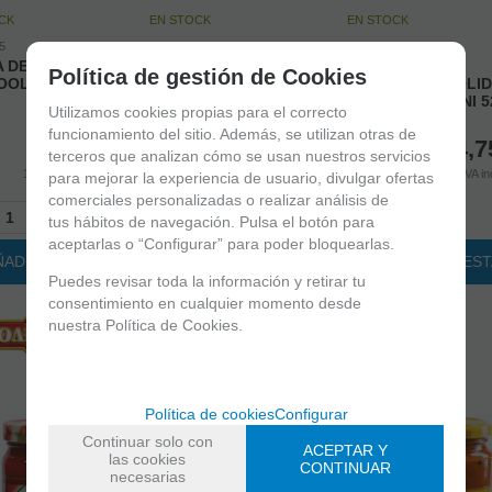
CK
EN STOCK
EN STOCK
5
30100006
30100007
A DE BERENJENAS
LYUTENITSA CASERA
LYUTENITSA
Política de gestión de Cookies
OOLU OLINEZA
MOLIDO GRUESO
CAMPESINA MOLI
DERONI 520gr
GRUESO DERONI 5
Utilizamos cookies propias para el correcto
funcionamiento del sitio. Además, se utilizan otras de
4,65
€
5,15
€
4,7
terceros que analizan cómo se usan nuestros servicios
10.00%
IVA incluido
10.00%
IVA incluido
10.00%
IVA in
para mejorar la experiencia de usuario, divulgar ofertas
comerciales personalizadas o realizar análisis de
+
-
+
-
+
tus hábitos de navegación. Pulsa el botón para
aceptarlas o “Configurar” para poder bloquearlas.
ÑADIR A CESTA
AÑADIR A CESTA
AÑADIR A CES
Puedes revisar toda la información y retirar tu
consentimiento en cualquier momento desde
nuestra Política de Cookies.
Política de cookies
Configurar
Continuar solo con
ACEPTAR Y
las cookies
CONTINUAR
necesarias