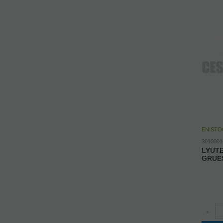
EN STO
3010001
LYUT
GRUE
-