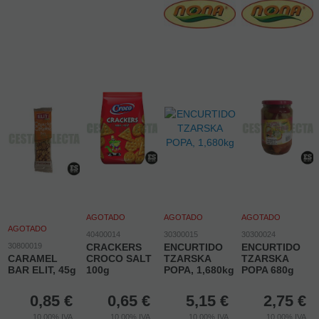
AGOTADO
AGOTADO
AGOTADO
AGOTADO
40400014
30300015
30300024
30800019
CRACKERS
ENCURTIDO
ENCURTIDO
CARAMEL
CROCO SALT
TZARSKA
TZARSKA
BAR ELIT, 45g
100g
POPA, 1,680kg
POPA 680g
0,85
€
0,65
€
5,15
€
2,75
€
10.00%
IVA
10.00%
IVA
10.00%
IVA
10.00%
IVA