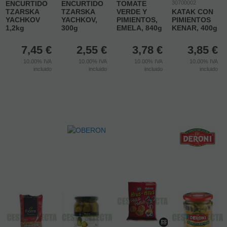
ENCURTIDO
ENCURTIDO
TOMATE
30700002
TZARSKA
TZARSKA
VERDE Y
KATAK CON
YACHKOV
YACHKOV,
PIMIENTOS,
PIMIENTOS
1,2kg
300g
EMELA, 840g
KENAR, 400g
7,45
€
2,55
€
3,78
€
3,85
€
10.00%
IVA
10.00%
IVA
10.00%
IVA
10.00%
IVA
incluido
incluido
incluido
incluido