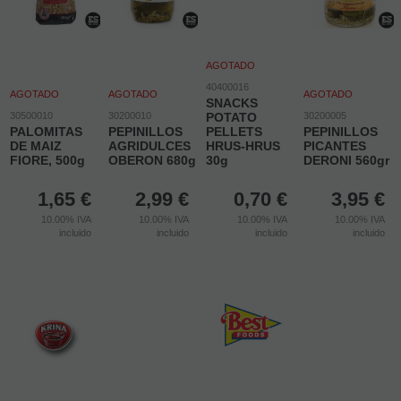
AGOTADO
40400016
AGOTADO
AGOTADO
AGOTADO
SNACKS
30500010
30200010
POTATO
30200005
PALOMITAS
PEPINILLOS
PELLETS
PEPINILLOS
DE MAIZ
AGRIDULCES
HRUS-HRUS
PICANTES
FIORE, 500g
OBERON 680g
30g
DERONI 560gr
1,65
€
2,99
€
0,70
€
3,95
€
10.00%
IVA
10.00%
IVA
10.00%
IVA
10.00%
IVA
incluido
incluido
incluido
incluido