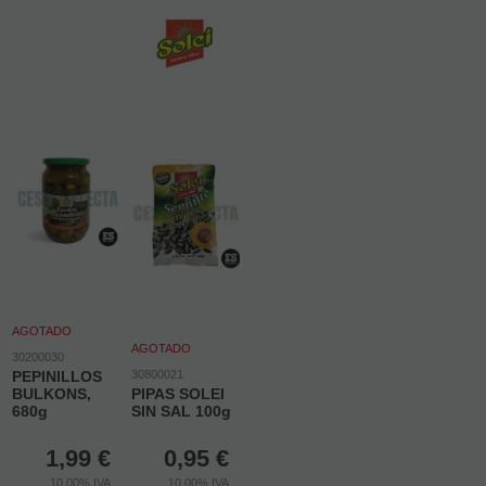
AGOTADO
AGOTADO
30200030
PEPINILLOS
30800021
BULKONS,
PIPAS SOLEI
680g
SIN SAL 100g
1,99
€
0,95
€
10.00%
IVA
10.00%
IVA