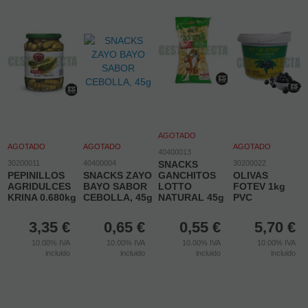
AGOTADO
AGOTADO
AGOTADO
AGOTADO
40400013
30200011
40400004
SNACKS
30200022
PEPINILLOS
SNACKS ZAYO
GANCHITOS
OLIVAS
AGRIDULCES
BAYO SABOR
LOTTO
FOTEV 1kg
KRINA 0.680kg
CEBOLLA, 45g
NATURAL 45g
PVC
3,35
€
0,65
€
0,55
€
5,70
€
10.00%
IVA
10.00%
IVA
10.00%
IVA
10.00%
IVA
incluido
incluido
incluido
incluido