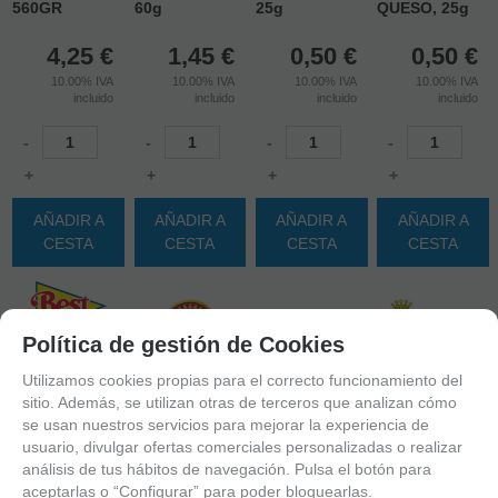
560GR
60g
25g
QUESO, 25g
4,25
€
1,45
€
0,50
€
0,50
€
10.00%
IVA
10.00%
IVA
10.00%
IVA
10.00%
IVA
incluido
incluido
incluido
incluido
-
-
-
-
+
+
+
+
AÑADIR A
AÑADIR A
AÑADIR A
AÑADIR A
CESTA
CESTA
CESTA
CESTA
Política de gestión de Cookies
Utilizamos cookies propias para el correcto funcionamiento del
sitio. Además, se utilizan otras de terceros que analizan cómo
se usan nuestros servicios para mejorar la experiencia de
usuario, divulgar ofertas comerciales personalizadas o realizar
análisis de tus hábitos de navegación. Pulsa el botón para
aceptarlas o “Configurar” para poder bloquearlas.