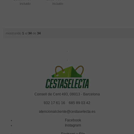
incluido
incluido
mostrando
1
al
34
de
34
.
.
Consell de Cent 493, 08013 - Barcelona
932 17 61 16
685 89 03 42
atencionalcliente@cestaselecta.es
Facebook
Instagram
Pastrami y File