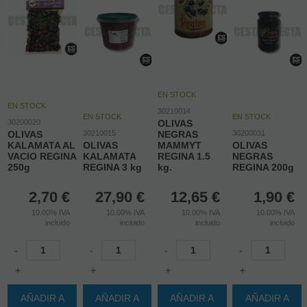
EN STOCK
EN STOCK
30210014
EN STOCK
EN STOCK
30200020
OLIVAS
OLIVAS
30210015
NEGRAS
30200031
KALAMATA AL
OLIVAS
MAMMYT
OLIVAS
VACIO REGINA
KALAMATA
REGINA 1.5
NEGRAS
250g
REGINA 3 kg
kg.
REGINA 200g
2,70
€
27,90
€
12,65
€
1,90
€
10.00%
IVA
10.00%
IVA
10.00%
IVA
10.00%
IVA
incluido
incluido
incluido
incluido
-
-
-
-
+
+
+
+
AÑADIR A
AÑADIR A
AÑADIR A
AÑADIR A