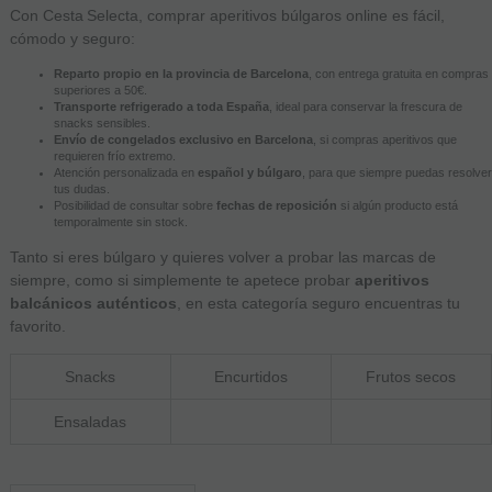
Con Cesta Selecta, comprar aperitivos búlgaros online es fácil,
cómodo y seguro:
Reparto propio en la provincia de Barcelona
, con entrega gratuita en compras
superiores a 50€.
Transporte refrigerado a toda España
, ideal para conservar la frescura de
snacks sensibles.
Envío de congelados exclusivo en Barcelona
, si compras aperitivos que
requieren frío extremo.
Atención personalizada en
español y búlgaro
, para que siempre puedas resolver
tus dudas.
Posibilidad de consultar sobre
fechas de reposición
si algún producto está
temporalmente sin stock.
Tanto si eres búlgaro y quieres volver a probar las marcas de
siempre, como si simplemente te apetece probar
aperitivos
balcánicos auténticos
, en esta categoría seguro encuentras tu
favorito.
Snacks
Encurtidos
Frutos secos
Ensaladas