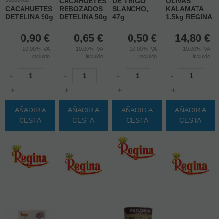
30800002
CACAHUETES
DE TRIGO
OLIVAS
CACAHUETES
REBOZADOS
SLANCHO,
KALAMATA
DETELINA 90g
DETELINA 50g
47g
1.5kg REGINA
0,90
€
0,65
€
0,50
€
14,80
€
10.00%
IVA
10.00%
IVA
10.00%
IVA
10.00%
IVA
incluido
incluido
incluido
incluido
-
-
-
-
+
+
+
+
AÑADIR A
AÑADIR A
AÑADIR A
AÑADIR A
CESTA
CESTA
CESTA
CESTA