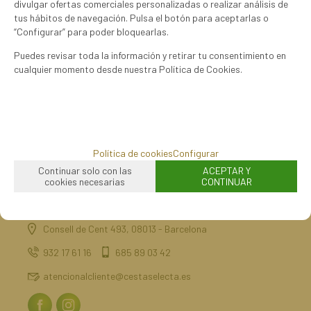
divulgar ofertas comerciales personalizadas o realizar análisis de
tus hábitos de navegación. Pulsa el botón para aceptarlas o
“Configurar” para poder bloquearlas.
Puedes revisar toda la información y retirar tu consentimiento en
cualquier momento desde nuestra Política de Cookies.
mostrando
1
al
1
de
1
Política de cookies
Configurar
Continuar solo con las
ACEPTAR Y
cookies necesarias
CONTINUAR
Consell de Cent 493, 08013 - Barcelona
932 17 61 16
685 89 03 42
atencionalcliente@cestaselecta.es