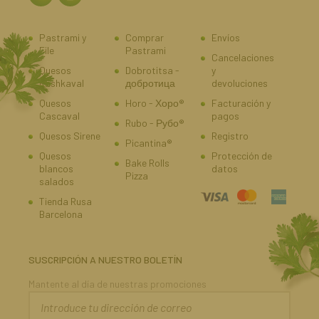
Pastrami y
Comprar
Envíos
File
Pastrami
Cancelaciones
Quesos
Dobrotitsa -
y
Kashkaval
добротица
devoluciones
Quesos
Horo - Хоро®
Facturación y
Cascaval
pagos
Rubo - Рубо®
Quesos Sirene
Registro
Picantina®
Quesos
Protección de
Bake Rolls
blancos
datos
Pizza
salados
Tienda Rusa
Barcelona
SUSCRIPCIÓN A NUESTRO BOLETÍN
Mantente al día de nuestras promociones