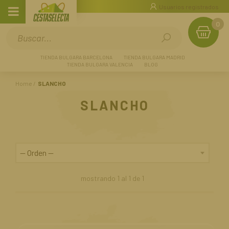
Usuarios registrados
0
TIENDA BULGARA BARCELONA
TIENDA BULGARA MADRID
TIENDA BULGARA VALENCIA
BLOG
Home
SLANCHO
SLANCHO
mostrando
1
al
1
de
1