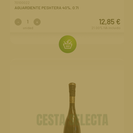
70100022
AGUARDIENTE PESHTERA 40%, 0.7l
12,85
€
-
+
unidad
21.00%
IVA incluido