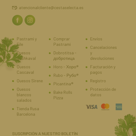
atencionalcliente@cestaselecta.es
Pastrami y
Comprar
Envíos
File
Pastrami
Cancelaciones
Quesos
Dobrotitsa -
y
Kashkaval
добротица
devoluciones
Quesos
Horo - Хоро®
Facturación y
Cascaval
pagos
Rubo - Рубо®
Quesos Sirene
Registro
Picantina®
Quesos
Protección de
Bake Rolls
blancos
datos
Pizza
salados
Tienda Rusa
Barcelona
SUSCRIPCIÓN A NUESTRO BOLETÍN