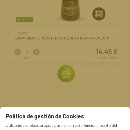
EN STOCK
70100021
AGUARDIENTE PESHTERA ETIQUETA NEGRA 40%, 0.7l
14,45
€
-
+
unidad
21.00%
IVA incluido
Política de gestión de Cookies
Utilizamos cookies propias para el correcto funcionamiento del