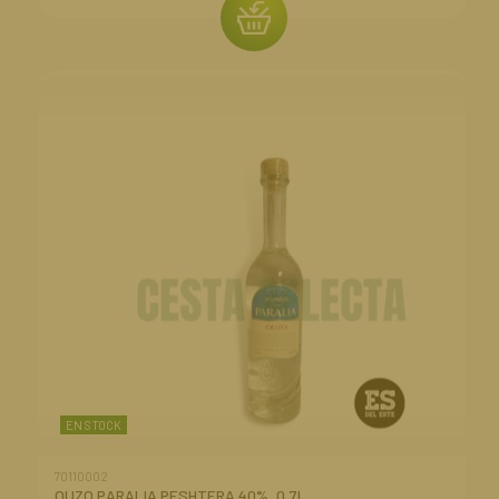
EN STOCK
70110002
OUZO PARALIA PESHTERA 40%, 0,7l