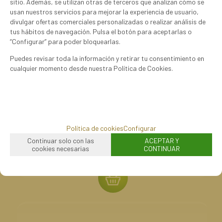
sitio. Además, se utilizan otras de terceros que analizan cómo se
usan nuestros servicios para mejorar la experiencia de usuario,
divulgar ofertas comerciales personalizadas o realizar análisis de
tus hábitos de navegación. Pulsa el botón para aceptarlas o
“Configurar” para poder bloquearlas.
Puedes revisar toda la información y retirar tu consentimiento en
cualquier momento desde nuestra Política de Cookies.
EN STOCK
70110001
ANIS PESHTERA 47%, 0.7l
Política de cookies
Configurar
13,45
€
Continuar solo con las
ACEPTAR Y
-
+
cookies necesarias
CONTINUAR
unidad
21.00%
IVA incluido