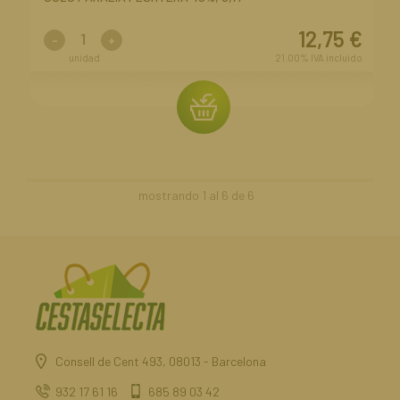
12,75
€
-
+
unidad
21.00%
IVA incluido
mostrando
1
al
6
de
6
Consell de Cent 493, 08013 - Barcelona
932 17 61 16
685 89 03 42