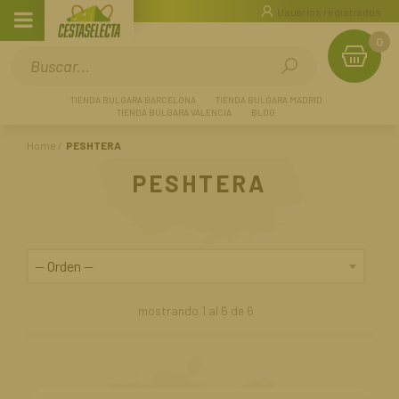
Usuarios registrados
0
TIENDA BULGARA BARCELONA
TIENDA BULGARA MADRID
TIENDA BULGARA VALENCIA
BLOG
Home
PESHTERA
PESHTERA
mostrando
1
al
6
de
6