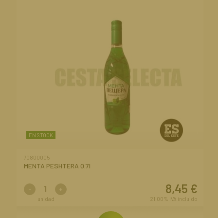
EN STOCK
70800005
MENTA PESHTERA 0.7l
8,45
€
-
+
unidad
21.00%
IVA incluido