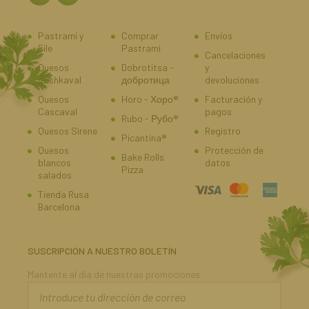
Pastrami y
Comprar
Envíos
File
Pastrami
Cancelaciones
Quesos
Dobrotitsa -
y
Kashkaval
добротица
devoluciones
Quesos
Horo - Хоро®
Facturación y
Cascaval
pagos
Rubo - Рубо®
Quesos Sirene
Registro
Picantina®
Quesos
Protección de
Bake Rolls
blancos
datos
Pizza
salados
Tienda Rusa
Barcelona
SUSCRIPCIÓN A NUESTRO BOLETÍN
Mantente al día de nuestras promociones