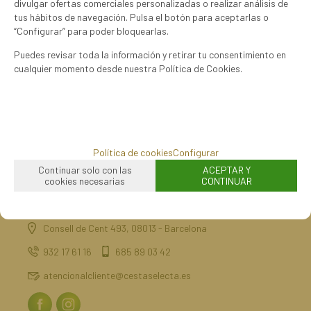
divulgar ofertas comerciales personalizadas o realizar análisis de
tus hábitos de navegación. Pulsa el botón para aceptarlas o
“Configurar” para poder bloquearlas.
Puedes revisar toda la información y retirar tu consentimiento en
cualquier momento desde nuestra Política de Cookies.
mostrando
1
al
1
de
1
Política de cookies
Configurar
Continuar solo con las
ACEPTAR Y
cookies necesarias
CONTINUAR
Consell de Cent 493, 08013 - Barcelona
932 17 61 16
685 89 03 42
atencionalcliente@cestaselecta.es