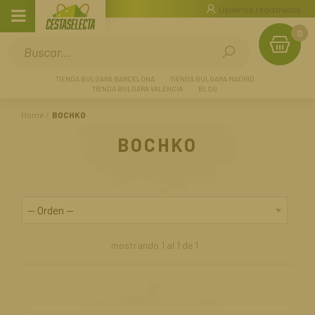
Usuarios registrados
0
TIENDA BULGARA BARCELONA
TIENDA BULGARA MADRID
TIENDA BULGARA VALENCIA
BLOG
Home
BOCHKO
BOCHKO
mostrando
1
al
1
de
1