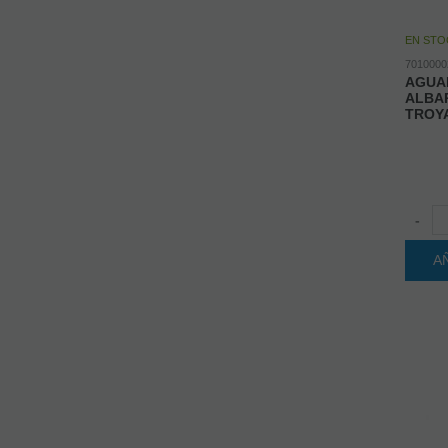
EN STO
7010000
AGUA
ALBA
TROYA
-
A