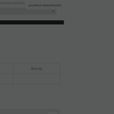
BULGARA VALENCIA
BLOG
Registro
/
Iniciar sesión
USUARIOS REGISTRADOS
Brandy