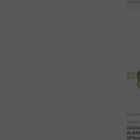
mostra
EN STO
7010001
AGUA
ALBA
42%vol