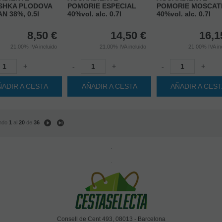
SHKA PLODOVA
POMORIE ESPECIAL
POMORIE MOSCAT
N 38%, 0.5l
40%vol. alc. 0.7l
40%vol. alc. 0.7l
8,50
€
14,50
€
16,1
21.00%
IVA incluido
21.00%
IVA incluido
21.00%
IVA in
+
-
+
-
+
ÑADIR A CESTA
AÑADIR A CESTA
AÑADIR A CES
ndo
1
al
20
de
36
.
.
Consell de Cent 493, 08013 - Barcelona