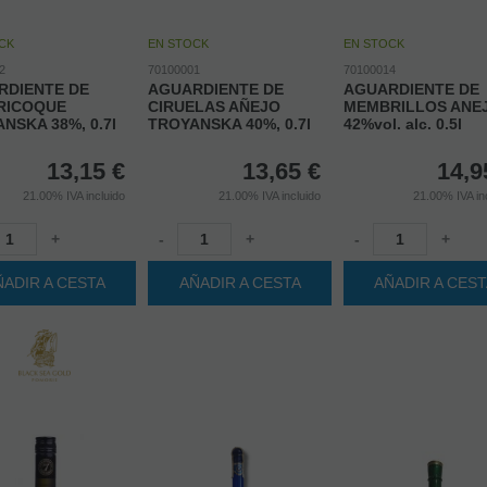
CK
EN STOCK
EN STOCK
2
70100001
70100014
RDIENTE DE
AGUARDIENTE DE
AGUARDIENTE DE
RICOQUE
CIRUELAS AÑEJO
MEMBRILLOS ANE
NSKA 38%, 0.7l
TROYANSKA 40%, 0.7l
42%vol. alc. 0.5l
13,15
€
13,65
€
14,9
21.00%
IVA incluido
21.00%
IVA incluido
21.00%
IVA in
+
-
+
-
+
ÑADIR A CESTA
AÑADIR A CESTA
AÑADIR A CES