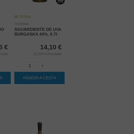
EN STOCK
70100004
JO
AGUARDIENTE DE UVA
BURGASKA 40%, 0.7l
5
€
14,10
€
cluido
21.00%
IVA incluido
-
+
TA
AÑADIR A CESTA