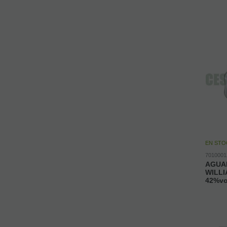
EN STO
7010001
AGUA
WILLI
42%vol