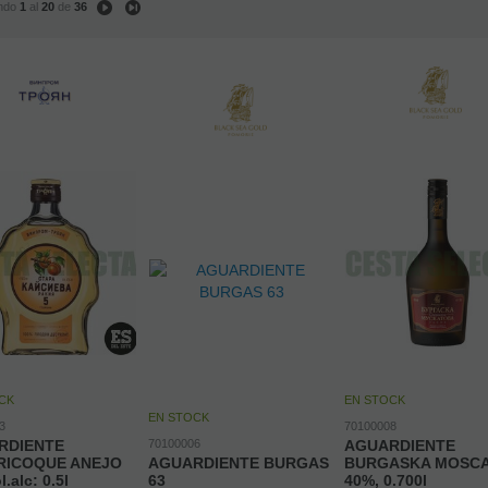
ndo
1
al
20
de
36
CK
EN STOCK
EN STOCK
3
70100008
RDIENTE
70100006
AGUARDIENTE
RICOQUE ANEJO
AGUARDIENTE BURGAS
BURGASKA MOSC
.alc: 0.5l
63
40%, 0.700l