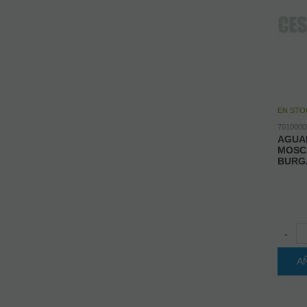
EN STO
7010000
AGUA
MOSC
BURGA
-
A