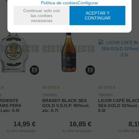
Política de cookies
Configurar
Continuar solo con
ACEPTAR Y
las cookies
CONTINUAR
necesarias
CK
EN STOCK
EN STOCK
2
70400001
70800001
RDIENTE
BRANDY BLACK SEA
LICOR CAFÉ BLAC
AMS PERA
GOLD V.S.O.P. 40%vol.
SEA GOLD 32%vol. 
.alc: 0.5l
alc. 0.7l
0.5l
14,95
€
16,85
€
8,1
21.00%
IVA incluido
21.00%
IVA incluido
21.00%
IVA in