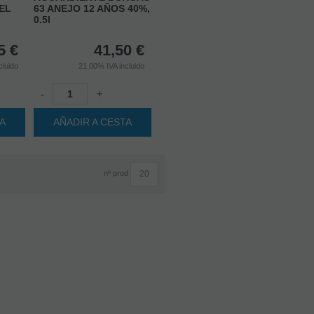
EL
63 ANEJO 12 AÑOS 40%,
0.5l
5
€
41,50
€
cluido
21.00%
IVA incluido
-
+
TA
AÑADIR A CESTA
nº prod