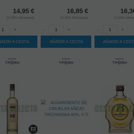
14,95
€
16,85
€
16,3
21.00%
IVA incluido
21.00%
IVA incluido
21.00%
IVA in
+
-
+
-
+
ÑADIR A CESTA
AÑADIR A CESTA
AÑADIR A CES