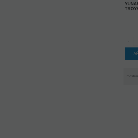
YUNA
TROYA
-
A
mostra