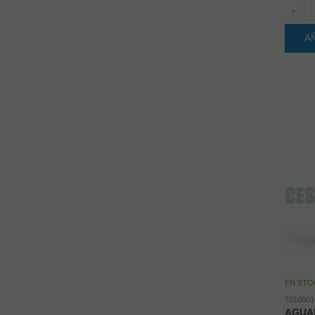
-
A
EN STO
7010001
AGUA