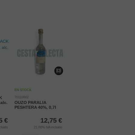
EN STOCK
K
70110002
alc.
OUZO PARALIA
PESHTERA 40%, 0,7l
5
€
12,75
€
cluido
21.00%
IVA incluido