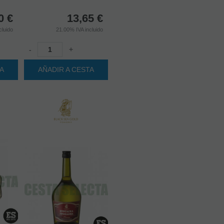
0
€
13,65
€
cluido
21.00%
IVA incluido
-
+
TA
AÑADIR A CESTA