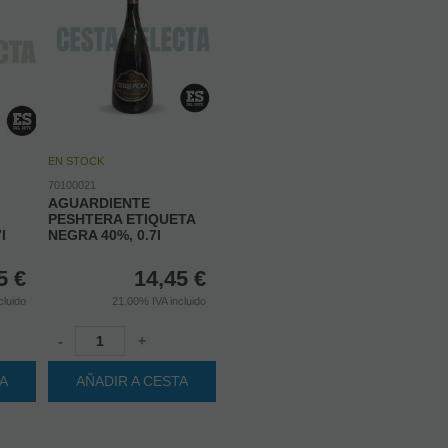
EN STOCK
70100021
AGUARDIENTE
PESHTERA ETIQUETA
l
NEGRA 40%, 0.7l
5
€
14,45
€
cluido
21.00%
IVA incluido
-
+
TA
AÑADIR A CESTA