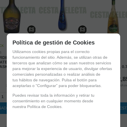
Política de gestión de Cookies
CK
EN STOCK
EN STOCK
Utilizamos cookies propias para el correcto
5
70100003
funcionamiento del sitio. Además, se utilizan otras de
RDIENTE
AGUARDIENTE
70100022
ATEL 7 AÑOS
MOSCATEL PESHTERA
AGUARDIENTE
terceros que analizan cómo se usan nuestros servicios
SKA 40%, 0.7l
40%, 0.5l
PESHTERA 40%, 0.7
para mejorar la experiencia de usuario, divulgar ofertas
comerciales personalizadas o realizar análisis de
18,50
€
21,20
€
12,8
tus hábitos de navegación. Pulsa el botón para
aceptarlas o “Configurar” para poder bloquearlas.
21.00%
IVA incluido
21.00%
IVA incluido
21.00%
IVA in
Puedes revisar toda la información y retirar tu
+
-
+
-
+
consentimiento en cualquier momento desde
nuestra Política de Cookies.
ÑADIR A CESTA
AÑADIR A CESTA
AÑADIR A CES