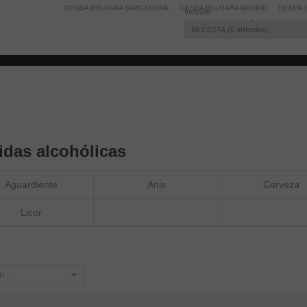
TIENDA BULGARA BARCELONA
TIENDA BULGARA MADRID
TIENDA 
Invitado
MI CESTA
0
artículos
idas alcohólicas
Aguardiente
Anis
Cerveza
Licor