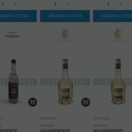
+
-
+
-
+
ÑADIR A CESTA
AÑADIR A CESTA
AÑADIR A CES
CK
EN STOCK
EN STOCK
6
70100018
70100019
RDIENTE
AGUARDIENTE
AGUARDIENTE