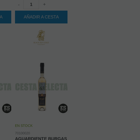
-
+
TA
AÑADIR A CESTA
EN STOCK
70100020
AGUARDIENTE BURGAS