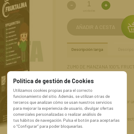
-
+
unidades
AÑADIR A CESTA
Descripción larga
Descripc
ZUMO DE MANZANA 100% FRUCTA
Política de gestión de Cookies
Precio por kg.:2,28€
Utilizamos cookies propias para el correcto
funcionamiento del sitio. Además, se utilizan otras de
Zumo de manzana con un sabor ún
terceros que analizan cómo se usan nuestros servicios
para mejorar la experiencia de usuario, divulgar ofertas
comerciales personalizadas o realizar análisis de
Modo de empleo: Consumo directo.
tus hábitos de navegación. Pulsa el botón para aceptarlas
en 10 días.
o “Configurar” para poder bloquearlas.