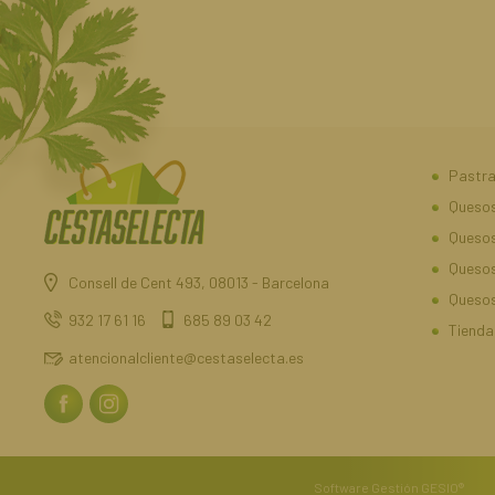
Pastra
Quesos
Queso
Quesos
Consell de Cent 493, 08013 - Barcelona
Quesos
932 17 61 16
685 89 03 42
Tienda
atencionalcliente@cestaselecta.es
Software Gestión
GESIO®