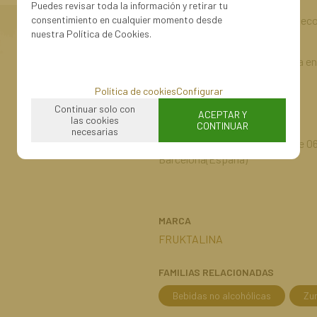
Puedes revisar toda la información y retirar tu
consentimiento en cualquier momento desde
Almacenamiento: en lugares secos,
nuestra Política de Cookies.
Fecha de caducidad: Ver marca en 
Política de cookies
Configurar
Fabricado en Bulgaria
Continuar solo con
ACEPTAR Y
las cookies
CONTINUAR
necesarias
Distribuidor: Punto culminante 06,
Barcelona(España)
MARCA
FRUKTALINA
FAMILIAS RELACIONADAS
Bebidas no alcohólicas
Zu