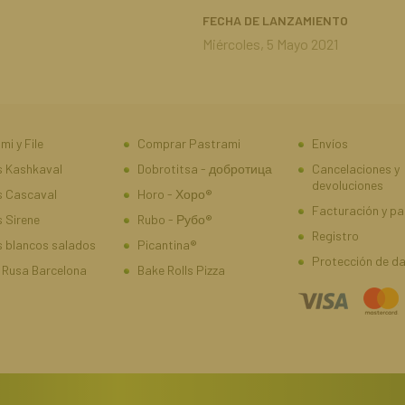
FECHA DE LANZAMIENTO
Miércoles, 5 Mayo 2021
mi y File
Comprar Pastrami
Envíos
 Kashkaval
Dobrotitsa - добротица
Cancelaciones y
devoluciones
s Cascaval
Horo - Хоро®
Facturación y p
 Sirene
Rubo - Рубо®
Registro
 blancos salados
Picantina®
Protección de d
 Rusa Barcelona
Bake Rolls Pizza