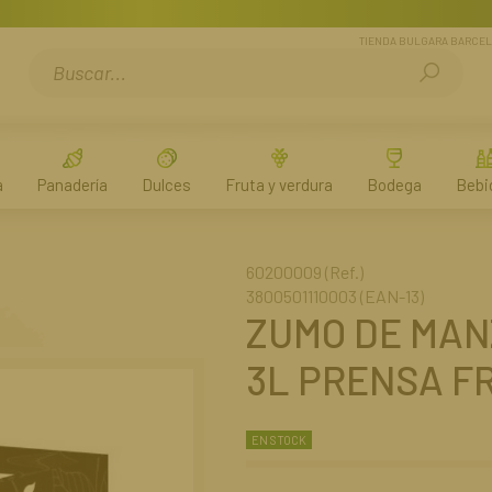
TIENDA BULGARA BARCE
a
Panadería
Dulces
Fruta y verdura
Bodega
Bebi
60200009 (Ref.)
3800501110003 (EAN-13)
ZUMO DE MAN
3L PRENSA FR
EN STOCK