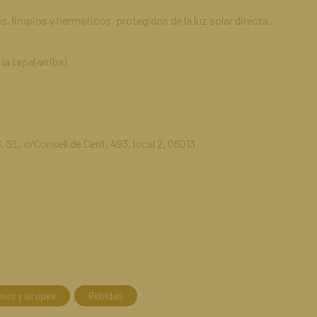
 limpios y herméticos, protegidos de la luz solar directa.
la tapa(arriba)
 SL, c/Consell de Cent, 493, local 2, 08013
mos y siropes
Bebidas