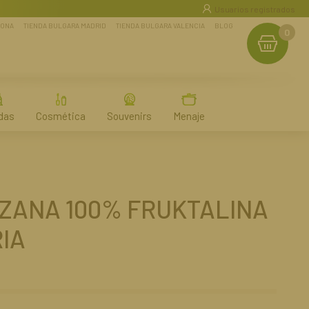
Usuarios registrados
LONA
TIENDA BULGARA MADRID
TIENDA BULGARA VALENCIA
BLOG
0
das
Cosmética
Souvenirs
Menaje
ZANA 100% FRUKTALINA
IA