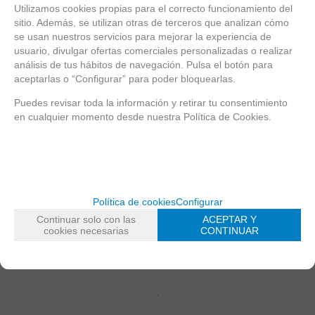
Utilizamos cookies propias para el correcto funcionamiento del
sitio. Además, se utilizan otras de terceros que analizan cómo
YOGUR DE VACA “DOBROTITSA” 2,0% M.G. 500g
se usan nuestros servicios para mejorar la experiencia de
usuario, divulgar ofertas comerciales personalizadas o realizar
Precio por kg.2.60€
análisis de tus hábitos de navegación. Pulsa el botón para
aceptarlas o “Configurar” para poder bloquearlas.
MEDALLA DE ORO DE INTER EXPO CENTRE SOFIA 2018.
Puedes revisar toda la información y retirar tu consentimiento
Fabricante: DMK “NEDKO NEDKOV-OVCHAROVO” EOOD,
en cualquier momento desde nuestra Política de Cookies.
Ovcharovo (Dobrich), Bulgaria.
Origen de la materia prima: la granja de Nedko Mitev,
Ovcharovo.
Contiene
LACTOSA
.
Política de cookies
Configurar
Distribuidor: PUNTO CULMINANTE 06, S.L., c/ Consell de
Continuar solo con las
ACEPTAR Y
Cent, 493, local 2, 08013 Barcelona (España)
cookies necesarias
CONTINUAR
DESCRIPCIÓN TÉCNICA
.
.