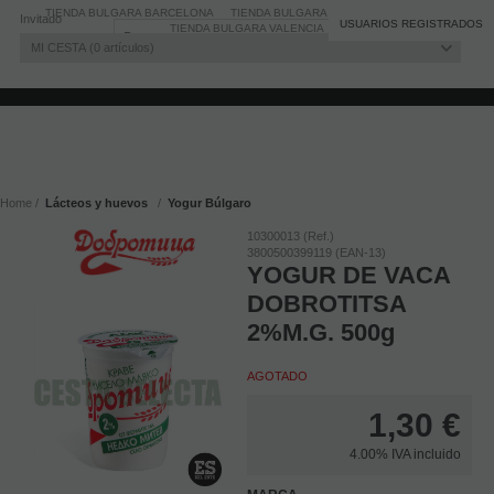
TIENDA BULGARA BARCELONA
TIENDA BULGARA MADRID
Invitado
Registro
/
Iniciar sesión
USUARIOS REGISTRADOS
TIENDA BULGARA VALENCIA
BLOG
MI CESTA
0
artículos
Home
Lácteos y huevos
Yogur Búlgaro
10300013 (Ref.)
3800500399119 (EAN-13)
YOGUR DE VACA
DOBROTITSA
2%M.G. 500g
AGOTADO
1,30
€
4.00%
IVA incluido