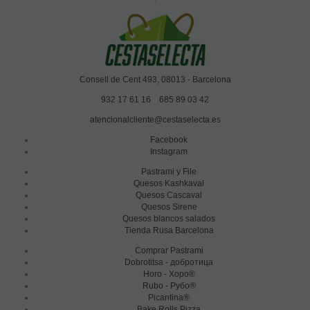
Consell de Cent 493, 08013 - Barcelona
932 17 61 16
685 89 03 42
atencionalcliente@cestaselecta.es
Facebook
Instagram
Pastrami y File
Quesos Kashkaval
Quesos Cascaval
Quesos Sirene
Quesos blancos salados
Tienda Rusa Barcelona
Comprar Pastrami
Dobrotitsa - добротица
Horo - Хоро®
Rubo - Рубо®
Picantina®
Bake Rolls Pizza