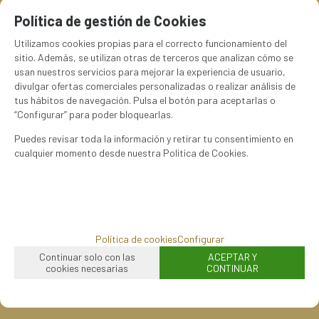
2,50
€
Política de gestión de Cookies
10.00%
IVA incluido
Utilizamos cookies propias para el correcto funcionamiento del
sitio. Además, se utilizan otras de terceros que analizan cómo se
usan nuestros servicios para mejorar la experiencia de usuario,
divulgar ofertas comerciales personalizadas o realizar análisis de
tus hábitos de navegación. Pulsa el botón para aceptarlas o
“Configurar” para poder bloquearlas.
MARCA
NOVA BRASILIYA
Puedes revisar toda la información y retirar tu consentimiento en
cualquier momento desde nuestra Política de Cookies.
FAMILIAS RELACIONADAS
Bebidas no alcohólicas
Café
Bebidas
FECHA DE LANZAMIENTO
Política de cookies
Configurar
Miércoles, 5 Mayo 2021
Continuar solo con las
ACEPTAR Y
cookies necesarias
CONTINUAR