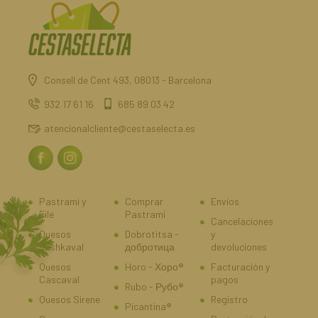
Consell de Cent 493, 08013 - Barcelona
932 17 61 16
685 89 03 42
atencionalcliente@cestaselecta.es
Pastrami y
Comprar
Envíos
File
Pastrami
Cancelaciones
Quesos
Dobrotitsa -
y
Kashkaval
добротица
devoluciones
Quesos
Horo - Хоро®
Facturación y
Cascaval
pagos
Rubo - Рубо®
Quesos Sirene
Registro
Picantina®