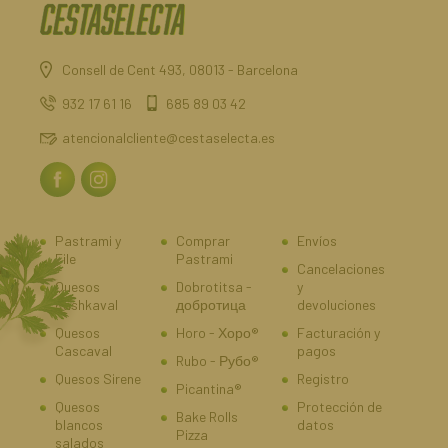
Consell de Cent 493, 08013 - Barcelona
932 17 61 16
685 89 03 42
atencionalcliente@cestaselecta.es
Pastrami y
Comprar
Envíos
File
Pastrami
Cancelaciones
Quesos
Dobrotitsa -
y
Kashkaval
добротица
devoluciones
Quesos
Horo - Хоро®
Facturación y
Cascaval
pagos
Rubo - Рубо®
Quesos Sirene
Registro
Picantina®
Quesos
Protección de
Bake Rolls
blancos
datos
Pizza
salados