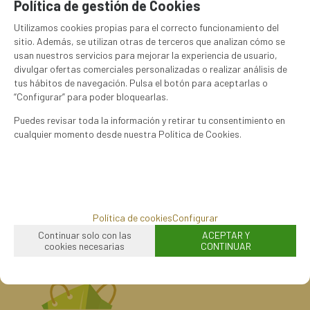
Política de gestión de Cookies
10.00%
IVA incluido
Utilizamos cookies propias para el correcto funcionamiento del
sitio. Además, se utilizan otras de terceros que analizan cómo se
usan nuestros servicios para mejorar la experiencia de usuario,
divulgar ofertas comerciales personalizadas o realizar análisis de
tus hábitos de navegación. Pulsa el botón para aceptarlas o
MARCA
“Configurar” para poder bloquearlas.
VILADRAU
Puedes revisar toda la información y retirar tu consentimiento en
cualquier momento desde nuestra Política de Cookies.
FAMILIAS RELACIONADAS
Bebidas no alcohólicas
Agua
Bebidas
FECHA DE LANZAMIENTO
Miércoles, 5 Mayo 2021
Política de cookies
Configurar
Continuar solo con las
ACEPTAR Y
cookies necesarias
CONTINUAR