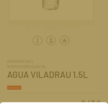
60300009 (Ref.)
8411002101305 (EAN-13)
AGUA VILADRAU 1.5L
AGOTADO
0,47
€