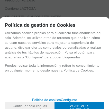
Precio por kg.3.63€
Contiene LACTOSA
SIN GLUTEN, SIN CONSERVANTES
Política de gestión de Cookies
Fabricante: ELVI OOD, Bulgaria
Utilizamos cookies propias para el correcto funcionamiento del
Distribuidor: Punto Culminante 06, S.L Consell de cent 493,local
sitio. Además, se utilizan otras de terceros que analizan cómo
2 08013 Barcelona(España)
se usan nuestros servicios para mejorar la experiencia de
usuario, divulgar ofertas comerciales personalizadas o realizar
DESCRIPCIÓN TÉCNICA
análisis de tus hábitos de navegación. Pulsa el botón para
MARCA
aceptarlas o “Configurar” para poder bloquearlas.
BOJENTSI
FAMILIAS RELACIONADAS
Puedes revisar toda la información y retirar tu consentimiento
en cualquier momento desde nuestra Política de Cookies.
Lácteos y huevos
Yogur Búlgaro
FECHA DE LANZAMIENTO
Miércoles, 5 Mayo 2021
Política de cookies
Configurar
Continuar solo con las
ACEPTAR Y
Solicitar más info
Recomendar