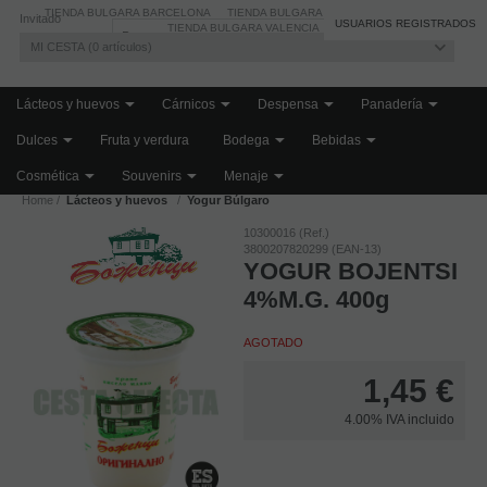
TIENDA BULGARA BARCELONA
TIENDA BULGARA MADRID
Invitado
Registro
/
Iniciar sesión
USUARIOS REGISTRADOS
TIENDA BULGARA VALENCIA
BLOG
MI CESTA
0
artículos
Lácteos y huevos
Cárnicos
Despensa
Panadería
Dulces
Fruta y verdura
Bodega
Bebidas
Cosmética
Souvenirs
Menaje
Home
Lácteos y huevos
Yogur Búlgaro
10300016 (Ref.)
3800207820299 (EAN-13)
YOGUR BOJENTSI
4%M.G. 400g
AGOTADO
1,45
€
4.00%
IVA incluido