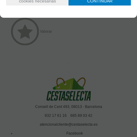
cookies necesarias
CONTINUAR
Valorar
.
.
Consell de Cent 493, 08013 - Barcelona
932 17 61 16
685 89 03 42
atencionalcliente@cestaselecta.es
Facebook